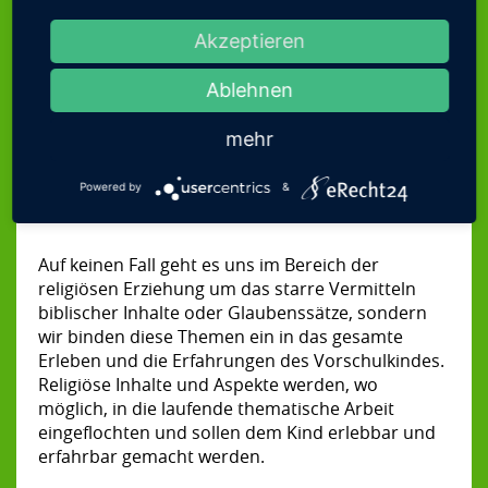
Feiern religiöser Feste im Kirchenjahr, in
Familiengottesdiensten, Gebeten, christlichen
MITTAGSTISCH
Akzeptieren
Liedern und altersangemessenen biblischen
KINDERGARTEN-
Geschichten.
Ablehnen
FESTE
Zum Anderen sind sich die pädagogischen
Mitarbeiterinnen ihrer Rolle als Vorbilder für die
ZUSAMMENARBEIT
mehr
Kinder im täglichen Umgang miteinander
MIT ELTERN
bewusst. Unser Miteinander-Leben orientiert sich
Powered by
&
u.a. an Werten wie Verstehen, Verzeihen, Trösten,
TEAMARBEIT
Mutmachen und Helfen.
KOOPERATION
Auf keinen Fall geht es uns im Bereich der
FÖRDERVEREIN
religiösen Erziehung um das starre Vermitteln
SPRECHZEITEN
biblischer Inhalte oder Glaubenssätze, sondern
wir binden diese Themen ein in das gesamte
ANMELDUNG
Erleben und die Erfahrungen des Vorschulkindes.
Religiöse Inhalte und Aspekte werden, wo
KONTAKT
möglich, in die laufende thematische Arbeit
eingeflochten und sollen dem Kind erlebbar und
erfahrbar gemacht werden.