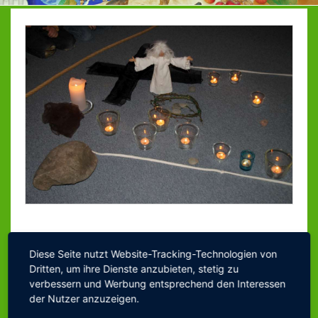
ZEITEN & KOSTEN
KAPAZITÄT
RÄUME
GARTEN
PERSONAL
PÄDAGOGIK
ZIELE DER ARBEIT
DAS KIND IM ZENTRUM
SPIELEN
PLANUNG & PROJEKTE
Wir sind eine Einrichtung in evangelischer
Diese Seite nutzt Website-Tracking-Technologien von
Trägerschaft. Daher ist religiöse Erziehung ein
RELIGIÖSE ERZIEHUNG
Dritten, um ihre Dienste anzubieten, stetig zu
fester Bestandteil unserer pädagogischen Arbeit.
verbessern und Werbung entsprechend den Interessen
SPRACHFÖRDERUNG
der Nutzer anzuzeigen.
Dies äußert sich zum Einen im Thematisieren und
WALDWOCHEN